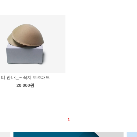
티 안나는~ 꼭지 보조패드
20,000원
1