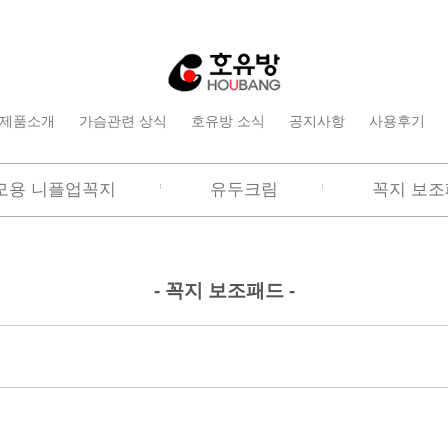
제품소개
가슴관련 상식
호유방 소식
공지사항
사용후기
모용 니플업꼭지
유두크림
꼭지 보조
- 꼭지 보조패드 -