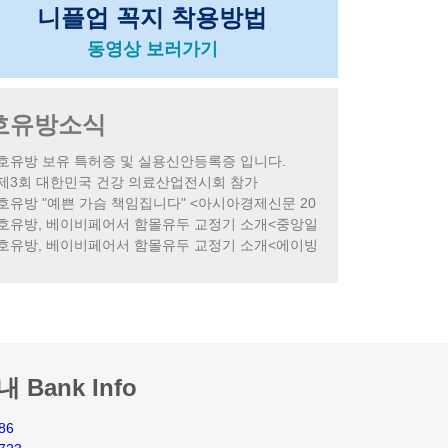
니플업 꼭지 착용방법
동영상 보러가기
호유방소식
호유방 보유 특허증 및 실용신안등록증 입니다.
제3회 대한민국 건강 의료산업전시회 참가
호유방 "예쁜 가슴 책임집니다" <아시아경제신문 20
호유방, 베이비페어서 함몰유두 교정기 소개<중앙일
호유방, 베이비페어서 함몰유두 교정기 소개<에이빙
Bank Info
86