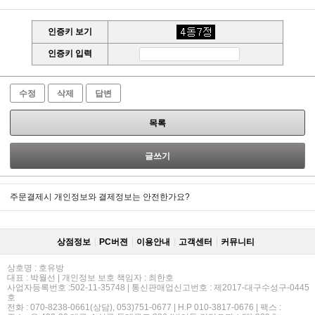
인증키 보기
인증키 입력
수정
삭제
답변
목록
글쓰기
주문결제시 개인정보와 결제정보는 안전한가요?
상점정보
PC버젼
이용안내
고객센터
커뮤니티
상호명 : 호유방
대표 : 박월선 | 개인정보 보호 책임자 : 최한호
사업자등록번호 :502-11-35748 | 통신판매업신고번호 : 제2017-대구수성구-0445
호
전화 : 070-8238-0661(상담), 053)751-0677 | H.P 010-3817-0676 | 팩스 :